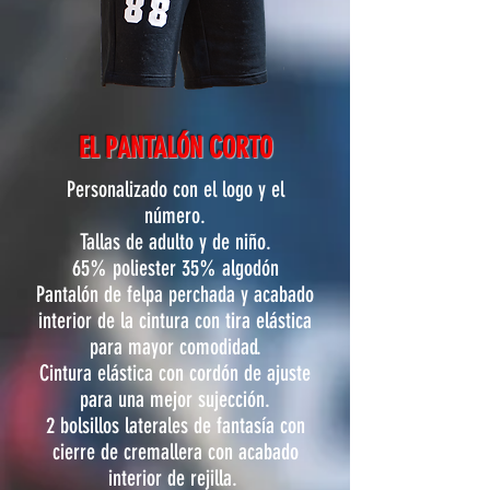
EL PANTALÓN CORTO
Personalizado con el logo y el
número.
Tallas de adulto y de niño.
65% poliester 35% algodón
Pantalón de felpa perchada y acabado
interior de la cintura con tira elástica
para mayor comodidad.
Cintura elástica con cordón de ajuste
para una mejor sujección.
2 bolsillos laterales de fantasía con
cierre de cremallera con acabado
interior de rejilla.