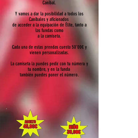
Caníbal.
Y vamos a dar la posibilidad a todos los
Caníbales y aficionados
de acceder a la equipación de Élite, tanto a
las fundas como
a la camiseta.
Cada una de estas prendas cuesta 50'00€ y
vienen personalizadas.
La camiseta la puedes pedir con tu número y
tu nombre, y en la funda
también puedes poner el número.