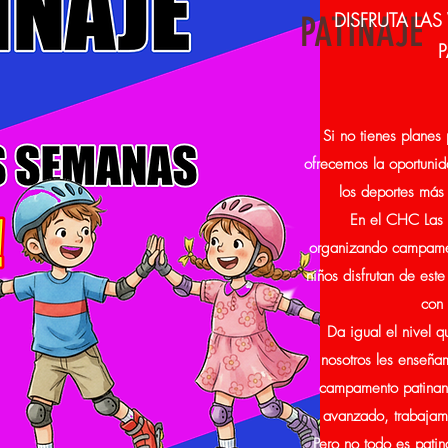
DISFRUTA LA
PATINAJE
P
Si no tienes planes p
ofrecemos la oportunid
los deportes más 
En el CHC Las 
organizando campamen
niños disfrutan de est
con 
Da igual el nivel q
nosotros les enseña
campamento patinand
avanzado, trabajamo
Pero no todo es patin