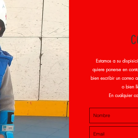
C
Estamos a su dispisic
quiere ponerse en conta
bien escribir un correo 
o bien l
En cualquier ca