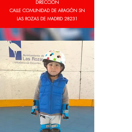
DIRECCIÓN
CALLE COMUNIDAD DE ARAGÓN SN
LAS ROZAS DE MADRID 28231